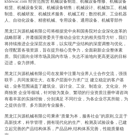
kfdewac.com 经营范围含:机械设备制造、机械设备维修、机械设备
租赁、机械设备安装、机械设备销售；机械设计、机械加工、机械
制造、机械研发、机械技术服务、机械工程；数控机床、工业机器
人、自动化设备、精密机械、专用设备、通用设备、机械零部件
黑龙江兴源机械有限公司将根据党中央和国务院对企业深化改革的
战略部署，并遵循国资委关于推动企业壮大的相关指导方针，我们
将持续推进企业深层次改革，以实现产业结构的深度调整与优化，
合理配置各项资源，旨在提升核心竞争力，全面刷新企业整体素
质。我们面向全球市场及国内市场，矢志不渝地向更高更远的目标
迈进，奋力拼搏。
黑龙江兴源机械有限公司在发展中注重与业界人士合作交流，强强
联手，共同发展壮大。在客户层面中力求广泛 建立稳定的客户基
础，业务范围涵盖了建筑业、设计业、工业、制造业、文化业、外
商独资 企业等领域，针对较为复杂、繁琐的行业资质注册申请咨询
有着丰富的实操经验，分别满足 不同行业，为各企业尽其所能，为
之提供合理、多方面的专业服务。
黑龙江兴源机械有限公司秉承“质量为本，服务社会”的原则,立足于
高新技术，科学管理，拥有现代化的生产、检测及试验设备，已建
立起完善的产品结构体系，产品品种,结构体系完善，性能质量稳