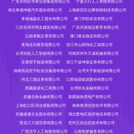
广东光明区华泰贸易集团有限公司
宁夏天行人工智能有限公司
湖北孝感坤俊汽车股份有限公司
上海静安区志腾智能制造有限公司
青海涵蕊化工股份有限公司
澳门华联农业有限公司
江苏苏州市明名建筑有限公司
广东河源领迈教育有限公司
云南青毅证券有限公司
澳门睿达物流有限公司
青海佳兴教育有限公司
浙江舟山和翔化工有限公司
台湾亦皓人工智能有限公司
河南郑州市天成机械有限公司
甘肃煌宇旅游有限公司
浙江宁波坤俊证券有限公司
湖南雨花区宇虹农业集团有限公司
台湾天宇新能源有限公司
河北三国证券有限公司
江西福源能源股份有限公司
西藏森诺化工有限公司
台湾联名金融有限公司
安徽岳衡金融有限公司
新疆扬驰房地产有限公司
上海虹口区润达保险有限公司
海南奥洲信息技术有限公司
安徽捷谦文化股份有限公司
湖北蔡甸区瑞安物流有限公司
黑龙江力源贸易有限公司
贵州立信信息技术有限公司
广西浩宇人工智能有限公司
云南电梦服务有限公司